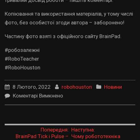
Копіювання та використання матеріалів, у тому числі
фото, без особистої згоди автора – заборонено!
Частину фото взяті з офіційного сайту BrainPad.
#робозалежні
#RoboTeacher
#RoboHouston
8 Лютого, 2022
robohouston
Новини
до Як навчати підлітків основам програмування?
Коментарі Вимкнено
Попередня:
Наступна:
BrainPad Tick і Pulse –
Чому робототехніка