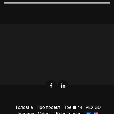
новий погляд на
важлива для дітей?
навчальні плати.
Головна
Про проект
Тренінги
VEX GO
Новини
Video
#RoboTeacher