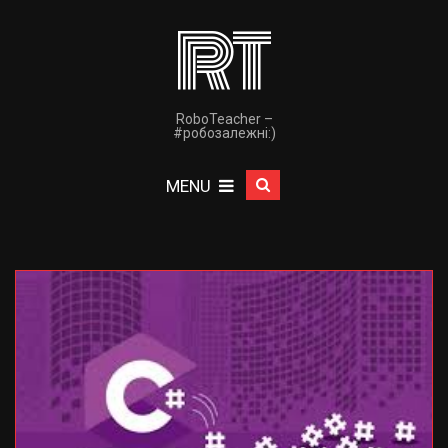
RT
RoboTeacher –
#робозалежнi:)
MENU