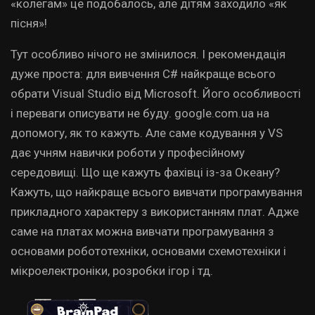
«колегам» це подобалось, але дітям заходило «як
пісня»!
Тут особливо нічого не змінилося. І рекомендація
дуже проста: для вивчення С# найкраще всього
обрати Visual Studio від Microsoft. Його особливості
і переваги описувати не буду. google.com.ua на
допомогу, як то кажуть. Але саме кодування у VS
дає учням навички роботи у професійному
середовищі. Що ще кажуть фахівці із-за Океану?
Кажуть, що найкраще всього вивчати програмування
прикладного характеру з використанням плат. Адже
саме на платах можна вивчати програмування з
основами робототехніки, основами схемотехніки і
мікроелектроніки, розробки ігор і тд.