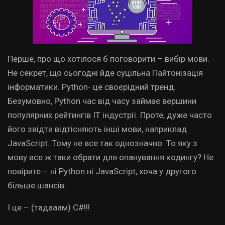
Перше, про що хотілося б поговорити – вибір мови.
Не секрет, що сьогодні йде суцільна Пайтонізація
інформатики. Python- це своєрідний тренд.
Безумовно, Python час від часу займає вершини
популярних рейтингів ІТ індустрії. Проте, дуже часто
його звідти відтісняють інші мови, наприклад
JavaScript. Тому не все так однозначно. То яку з
мову все ж таки обрати для опанування кодингу? Не
повірите – ні Python ні JavaScript, хоча у другого
більше шансів.
І це – (тадааам) С#!!!