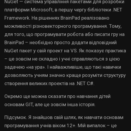
NuGet — система управління пакетами для розробки
платформи Microsoft, в першу чергу бібліотеки .NET
Framework. На рішеннях BrainPad реалізовано
можливості різновекторного програмування. Тому,
для того, що програмувати робота або писати гру на
BrainPad – необхідно просто додати відповідний
NuGet пакет у свій проект на VS. Як показує практика
– це зовсім не складно і учні справляються з цією
задачею «на ура». І найважливіше, що такі навички
дозволяють учням значно краще розуміти структуру
створення великих проектів на .NET C#.
Окремо ще можна сказати про навчання дітей
основам GIT, але це зовсім інша історія.
Підсумок. Я знайшов свій шлях, як навчати основам
програмування учнів віком 12+. Мій випалок – це