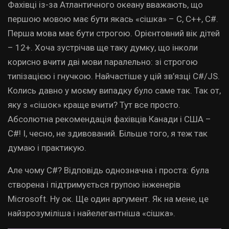
Фахівці із-за Атлантичного океану вважають, що
першою мовою має бути якась «сішка» – С, С++, С#.
Перша мова має бути строгою. Орієнтовний вік дітей
– 12+. Хоча зустрічав ще таку думку, що інколи
корисно вчити дві мови паралельно: зі строгою
типізацією і гнучкою. Найчастіше у цій зв’язці C#/JS.
Колись давно у моєму випадку було саме так. Так от,
яку з «сішок» краще вчити? Тут все просто.
Абсолютна рекомендація фахівців Канади і США –
С#! І, чесно, не здивований. Більше того, я теж так
думаю і практикую.
Але чому С#? Відповідь однозначна і проста: була
створена і підтримується групою інженерів
Microsoft. Ну ок. Ще один аргумент. Як на мене, це
найзрозуміліша і найелегантніша «сішка».