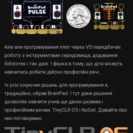
Але але програмування плат через VS передбачає
роботу з інструментами середовища, додавання
бібліотек і так далі. І фішка в тому, що діти можуть
навчитись робити дійсно професійні речі.
Із усіх існуючих рішень для програмування я,
традиційно, обрав BrainPad. І тут дане рішення
дозволяє навчити учнів ще двом цікавим і
професійним речам: TinyCLR OS і NuGet. Давайте про
них поговоримо.